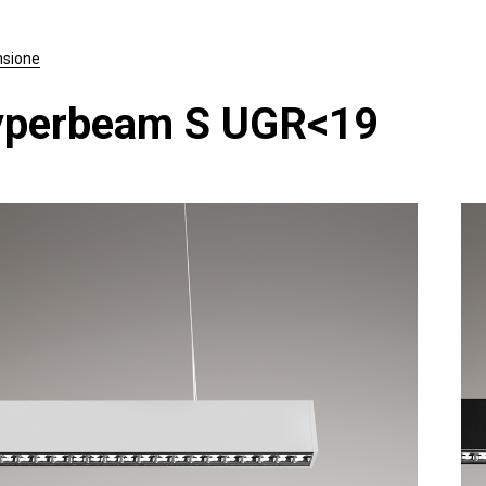
sione
perbeam S UGR<19