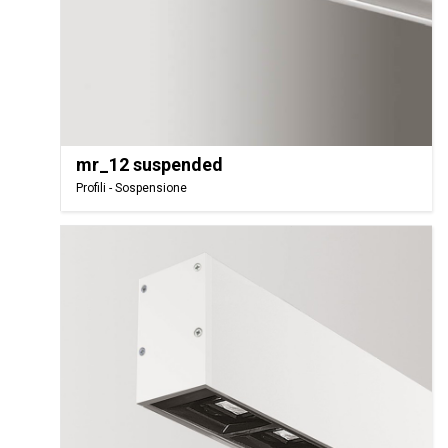
mr_12 suspended
Profili - Sospensione