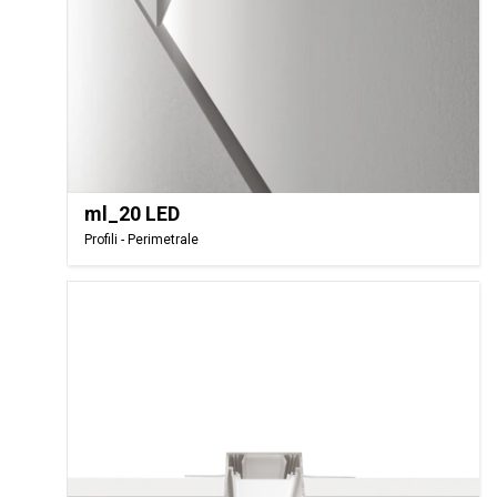
ml_20 LED
Profili - Perimetrale