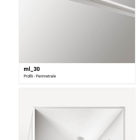
ml_30
Profili - Perimetrale