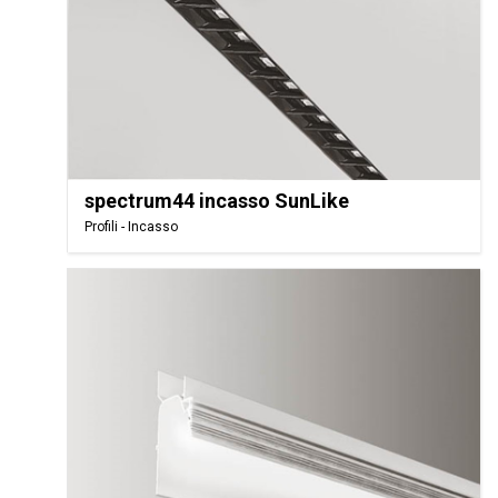
spectrum44 incasso SunLike
Profili - Incasso