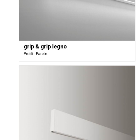
grip & grip legno
Profili - Parete