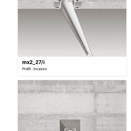
mx2_27/i
Profili - Incasso