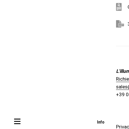
L'ill
Richi
sales
+39 
Info
Privac