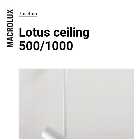
Proiettori
Lotus ceiling
500/1000