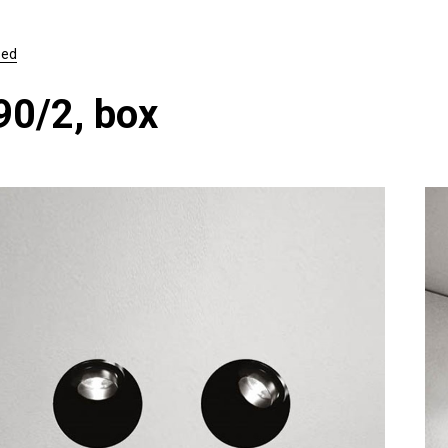
sed
90/2, box