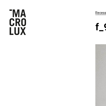
Reces
f_