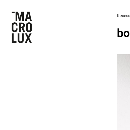
Reces
bo