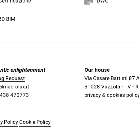
Certificazione
DWG
3D BIM
tic enlightenment
Our house
og Request
Via Cesare Battisti 87
@macrolux.it
31028 Vazzola - TV - It
0438 470773
privacy & cookies polic
y Policy
Cookie Policy