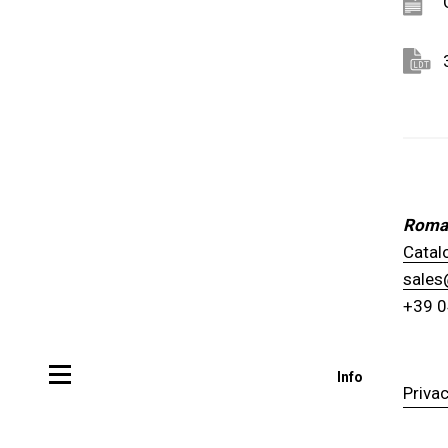
Roman
Catal
sales
+39 
Info
Privac